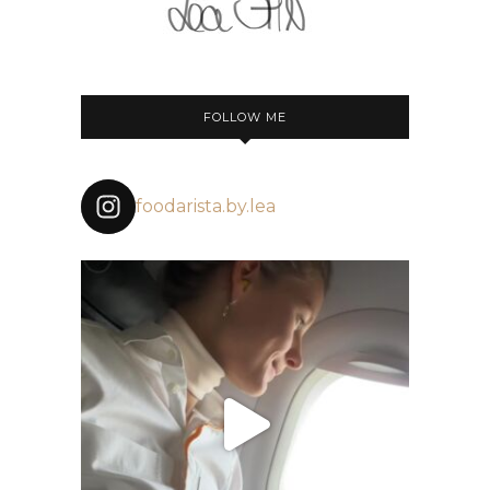
FOLLOW ME
foodarista.by.lea