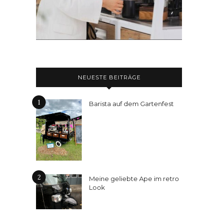
NEUESTE BEITRÄGE
1
Barista auf dem Gartenfest
2
Meine geliebte Ape im retro
Look