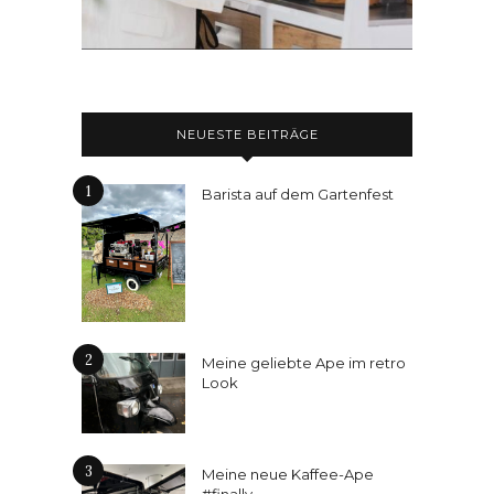
NEUESTE BEITRÄGE
1
Barista auf dem Gartenfest
2
Meine geliebte Ape im retro
Look
3
Meine neue Kaffee-Ape
#finally