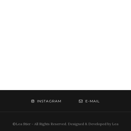
INSTAGRAM
E-MAIL
©Lea Stier - All Rights Reserved. Designed & Developed by Lea