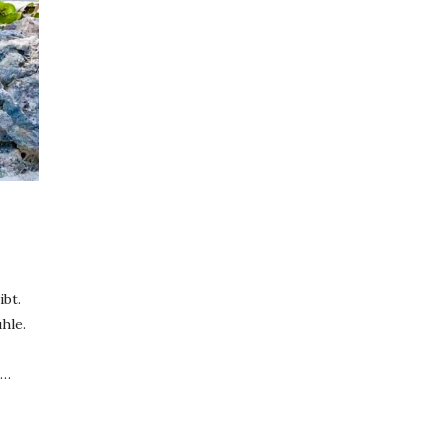
ibt.
hle.
e…